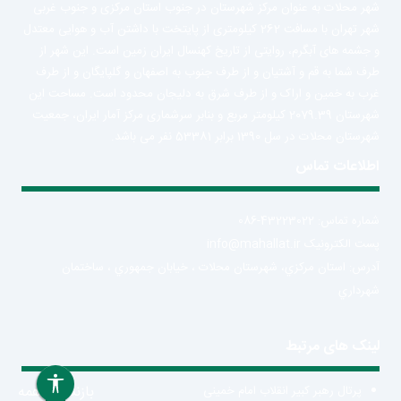
شهر محلات به عنوان مرکز شهرستان در جنوب استان مرکزی و جنوب غربی
شهر تهران با مسافت 262 کیلومتری از پایتخت با داشتن آب و هوایی معتدل
و جشمه های آبگرم، روایتی از تاریخ کهنسال ایران زمین است. این شهر از
طرف شما به قم و آشتیان و از طرف جنوب به اصفهان و گلپایگان و از طرف
غرب به خمین و اراک و از طرف شرق به دلیجان محدود است. مساحت این
شهرستان 2079.39 کیلومتر مربع و بنابر سرشماری مرکز آمار ایران، جمعیت
شهرستان محلات در سل 1390 برابر 53381 نفر می باشد.
اطلاعات تماس
شماره تماس: 43223022-086
پست الکترونیک info@mahallat.ir
آدرس: استان مرکزي، شهرستان محلات ‌‌‌، خيابان جمهوري ، ساختمان
شهرداري
لینک های مرتبط
بازنشانی همه
پرتال رهبر کبیر انقلاب امام خمینی