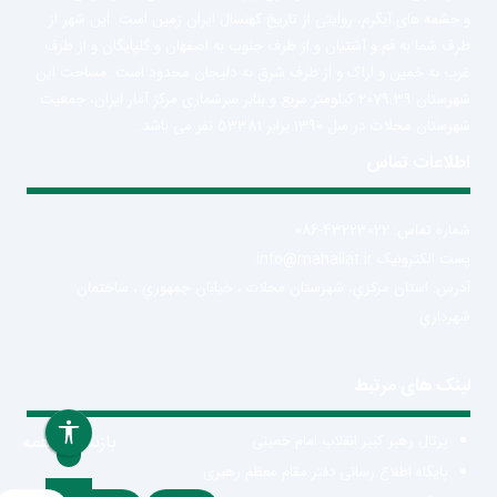
و جشمه های آبگرم، روایتی از تاریخ کهنسال ایران زمین است. این شهر از
طرف شما به قم و آشتیان و از طرف جنوب به اصفهان و گلپایگان و از طرف
غرب به خمین و اراک و از طرف شرق به دلیجان محدود است. مساحت این
شهرستان 2079.39 کیلومتر مربع و بنابر سرشماری مرکز آمار ایران، جمعیت
شهرستان محلات در سل 1390 برابر 53381 نفر می باشد.
اطلاعات تماس
شماره تماس: 43223022-086
پست الکترونیک info@mahallat.ir
آدرس: استان مرکزي، شهرستان محلات ‌‌‌، خيابان جمهوري ، ساختمان
شهرداري
لینک های مرتبط
بازنشانی همه
پرتال رهبر کبیر انقلاب امام خمینی
پایگاه اطلاع رسانی دفتر مقام معظم رهبری